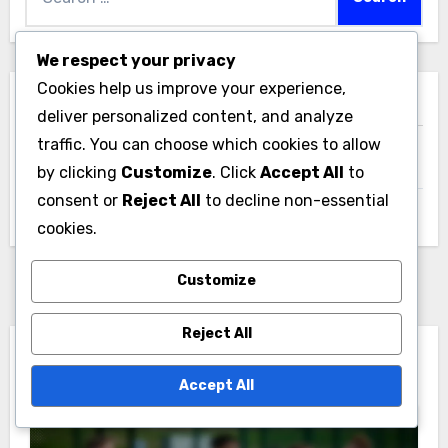
for:
We respect your privacy
Cookies help us improve your experience,
आर्काइव्स
deliver personalized content, and analyze
traffic. You can choose which cookies to allow
December 2025
by clicking
Customize
. Click
Accept All
to
consent or
Reject All
to decline non-essential
November 2025
cookies.
Customize
Reject All
You Missed
Accept All